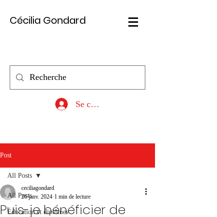
Cécilia Gondard
Se connecter
Post
All Posts
ceciliagondard
All Posts
26 janv. 2024
1 min de lecture
Puis-je bénéficier de
Éducation et diplômes