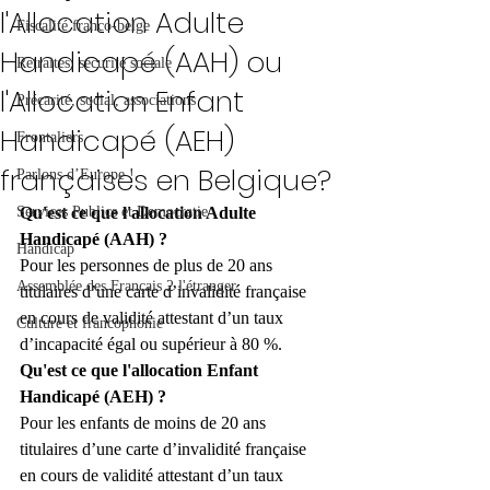
l'Allocation Adulte
Fiscalité franco-belge
Handicapé (AAH) ou
Retraites, sécurité sociale
l'Allocation Enfant
Précarité, social, associations
Handicapé (AEH)
Frontaliers
françaises en Belgique?
Parlons d’Europe !
Services Publics et Democratie
Qu'est ce que l'allocation Adulte 
Handicapé (AAH) ? 
Handicap
Pour les personnes de plus de 20 ans 
Assemblée des Français 2 l'étranger
titulaires d’une carte d’invalidité française 
en cours de validité attestant d’un taux 
Culture et francophonie
d’incapacité égal ou supérieur à 80 %.
Qu'est ce que l'allocation Enfant 
Handicapé (AEH) ?
Pour les enfants de moins de 20 ans 
titulaires d’une carte d’invalidité française 
en cours de validité attestant d’un taux 