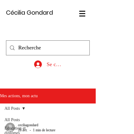
Cécilia Gondard
Se connecter
Mes actions, mon actu
All Posts
All Posts
ceciliagondard
Éducation et
28 avr.
1 min de lecture
diplômes