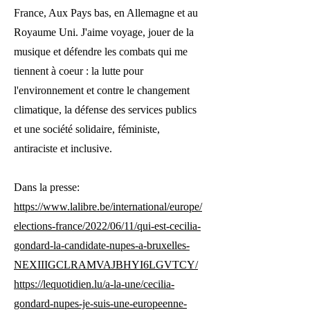
France, Aux Pays bas, en Allemagne et au
Royaume Uni. J'aime voyage, jouer de la
musique et défendre les combats qui me
tiennent à coeur : la lutte pour
l'environnement et contre le changement
climatique, la défense des services publics
et une société solidaire, féministe,
antiraciste et inclusive.
Dans la presse:
https://www.lalibre.be/international/europe/
elections-france/2022/06/11/qui-est-cecilia-
gondard-la-candidate-nupes-a-bruxelles-
NEXIIIGCLRAMVAJBHYI6LGVTCY/
https://lequotidien.lu/a-la-une/cecilia-
gondard-nupes-je-suis-une-europeenne-