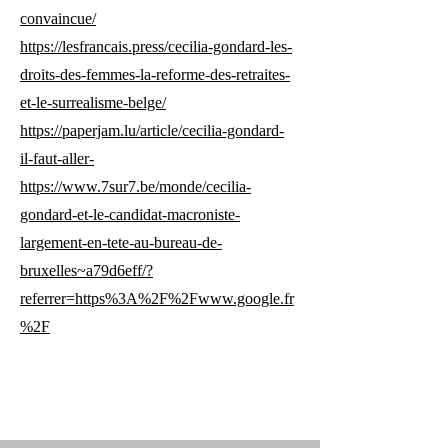
convaincue/
https://lesfrancais.press/cecilia-gondard-les-
droits-des-femmes-la-reforme-des-retraites-
et-le-surrealisme-belge/
https://paperjam.lu/article/cecilia-gondard-
il-faut-aller-
https://www.7sur7.be/monde/cecilia-
gondard-et-le-candidat-macroniste-
largement-en-tete-au-bureau-de-
bruxelles~a79d6eff/?
referrer=https%3A%2F%2Fwww.google.fr
%2F