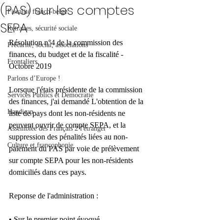
(PAS) sur les comptes
Fiscalité franco-belge
SEPA
Retraites, sécurité sociale
Résolution n°4 de la commission des 
Précarité, social, associations
finances, du budget et de la fiscalité - 
Frontaliers
Octobre 2019
Parlons d’Europe !
Lorsque j'étais présidente de la commission 
Services Publics et Democratie
des finances, j'ai demandé L'obtention de la 
Handicap
liste de pays dont les non-résidents ne 
peuvent ouvrir de compte SEPA, et la 
Assemblée des Français 2 l'étranger
suppression des pénalités liées au non-
Culture et francophonie
paiement du PAS par voie de prélèvement 
sur compte SEPA pour les non-résidents 
domiciliés dans ces pays.
Reponse de l'administration : 
• Sur le premier point évoqué. 