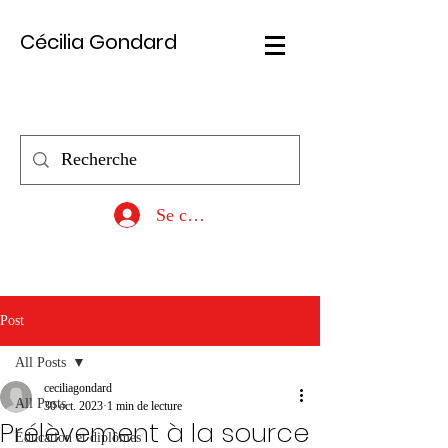
Cécilia Gondard
Se connecter
Post
All Posts
ceciliagondard
All Posts
30 oct. 2023
1 min de lecture
Prélèvement à la source
Éducation et diplômes