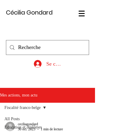
Cécilia Gondard
Se connecter
Mes actions, mon actu
Fiscalité franco-belge
All Posts
ceciliagondard
Éducation et diplômes
30 oct. 2023
1 min de lecture