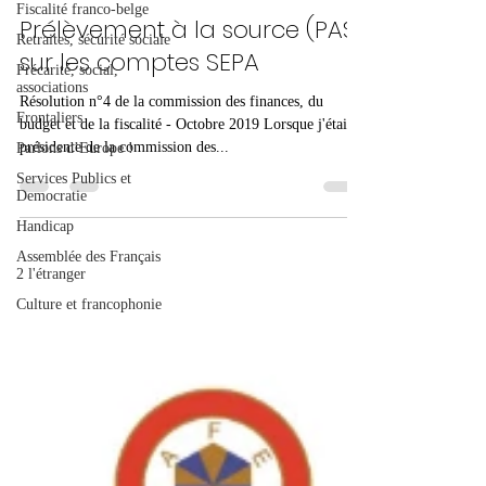
Fiscalité franco-belge
Prélèvement à la source (PAS)
Retraites, sécurité sociale
sur les comptes SEPA
Précarité, social,
associations
Résolution n°4 de la commission des finances, du
Frontaliers
budget et de la fiscalité - Octobre 2019 Lorsque j'étais
présidente de la commission des...
Parlons d’Europe !
Services Publics et
Democratie
Handicap
Assemblée des Français
2 l'étranger
Culture et francophonie